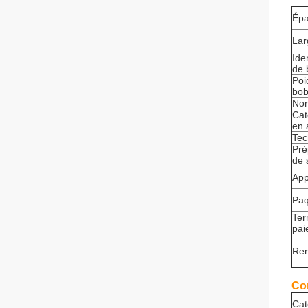
Épa
Lar
Iden
de 
Poi
bob
No
Cat
en 
Tec
Pré
de 
App
Paq
Ter
pai
Re
Co
Cat