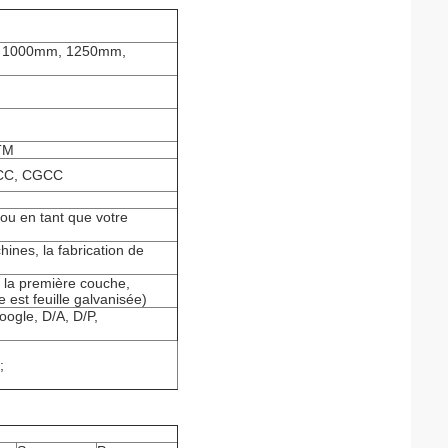
re 1000mm, 1250mm,
TM
GCC, CGCC
, ou en tant que votre
hines, la fabrication de
s la première couche,
est feuille galvanisée)
oogle, D/A, D/P,
;