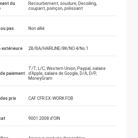
s.
ment du
Recourbement, soudure, Decoiling,
e
coupant, poinçon, polissant
 ou pas
Non allié
n extérieure
2B/BA/HAIRLINE/8K/NO.4/No.1
T/T, L/C, Western Union, Paypal, salaire
de paiement
d'Apple, salaire de Google, D/A, D/P,
MoneyGram
des prix
CAF CFR EX-WORK FOB
cat
9001:2008 d'OIN