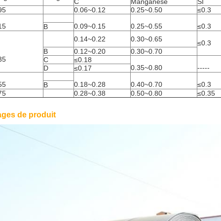
C
Manganèse
SI
95
0.06~0.12
0.25~0.50
≤0.3
15
0.09~0.15
0.25~0.55
≤0.3
B
0.14~0.22
0.30~0.65
≤0.3
B
0.12~0.20
0.30~0.70
35
C
≤0.18
0.35~0.80
-----
D
≤0.17
55
0.18~0.28
0.40~0.70
≤0.3
B
75
0.28~0.38
0.50~0.80
≤0.35
ages de produit