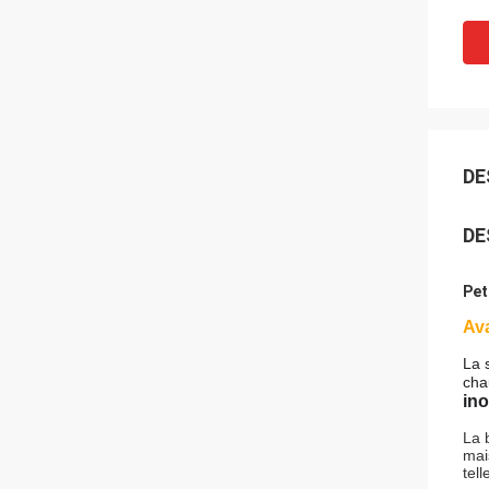
DE
DE
Pet
Av
La 
cha
ino
La 
mai
tel