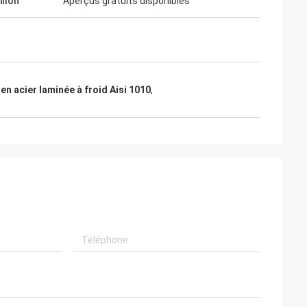
illon
Aperçus gratuits disponibles
en acier laminée à froid Aisi 1010
,