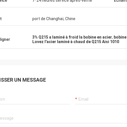
vice
7*24 heures service après-vente
Échant
t
port de Changhaï, Chine
3% Q215 a laminé à froid la bobine en acier
,
bobine 
ligner
Lovez l'acier laminé à chaud de Q215 Aisi 1010
ISSER UN MESSAGE