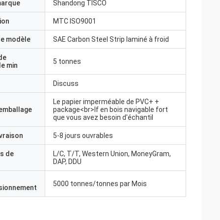
marque
Shandong TISCO
ion
MTC ISO9001
e modèle
SAE Carbon Steel Strip laminé à froid
de
5 tonnes
e min
Discuss
Le papier imperméable de PVC+ +
'emballage
package<br>If en bois navigable fort
que vous avez besoin d'échantil
ivraison
5-8 jours ouvrables
s de
L/C, T/T, Western Union, MoneyGram,
DAP, DDU
5000 tonnes/tonnes par Mois
isionnement