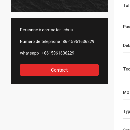
nos co
Tol
même 
Recom
affaire
Pas
Personne à contacter :
chris
Numéro de téléphone :
86-15961636229
Dél
whatsapp :
+8615961636229
Tec
Contact
MO
Typ