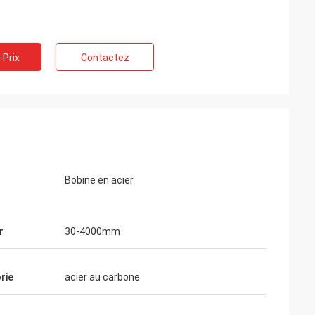
 Prix
Contactez
Bobine en acier
r
30-4000mm
on
us dire sommes
rie
acier au carbone
andises ce que
 c'est notre