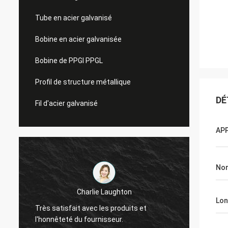
Tube en acier galvanisé
Bobine en acier galvanisée
Bobine de PPGI PPGL
Profil de structure métallique
DÉ
Fil d'acier galvanisé
AP
No
Charlie Laughton
Vivian 
Lon
Très satisfait avec les produits et
rapide
l'honnêteté du fournisseur.
tant qu