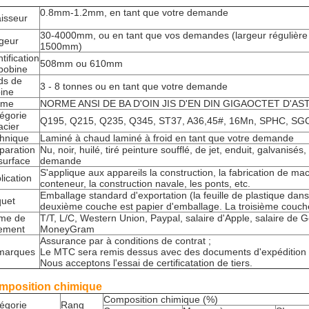
0.8mm-1.2mm, en tant que votre demande
isseur
30-4000mm, ou en tant que vos demandes (largeur réguliè
geur
1500mm)
tification
508mm ou 610mm
bobine
ds de
3 - 8 tonnes ou en tant que votre demande
ine
rme
NORME ANSI DE BA D'OIN JIS D'EN DIN GIGAOCTET D'AS
égorie
Q195, Q215, Q235, Q345, ST37, A36,45#, 16Mn, SPHC, S
acier
hnique
Laminé à chaud laminé à froid en tant que votre demande
paration
Nu, noir, huilé, tiré peinture soufflé, de jet, enduit, galvanisés
surface
demande
S'applique aux appareils la construction, la fabrication de mac
lication
conteneur, la construction navale, les ponts, etc.
Emballage standard d'exportation (la feuille de plastique dan
uet
deuxième couche est papier d'emballage. La troisième couche 
me de
T/T, L/C, Western Union, Paypal, salaire d'Apple, salaire de G
ement
MoneyGram
Assurance par à conditions de contrat ;
marques
Le MTC sera remis dessus avec des documents d'expédition 
Nous acceptons l'essai de certificatation de tiers.
mposition chimique
Composition chimique (%)
égorie
Rang