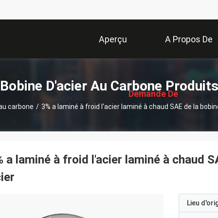
Aperçu
A Propos De
描
Nous
述
Bobine D'acier Au Carbone Produit
Demande De
 au carbone
/
3% a laminé à froid l'acier laminé à chaud SAE de la bobi
Soumission
 a laminé à froid l'acier laminé à chaud 
ier
Lieu d'ori