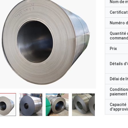
Nom de 
Certificat
Numéro d
Quantité 
command
Prix
Détails d
Délai de l
Condition
paiement
Capacité
d'approv