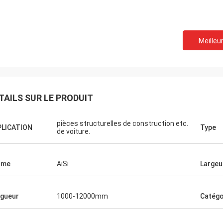
Meilleur
TAILS SUR LE PRODUIT
pièces structurelles de construction etc.
PLICATION
Type
de voiture.
rme
AiSi
Largeu
Hovig Allan
Mark Gal
a veillé que j'ai eu un revirement
Nous fièrement pour no
gueur
1000-12000mm
Catégo
 superbe sur un ordre urgent. En
satisfaisons les march
e client de répétition elle a connu
nous avons commandé et