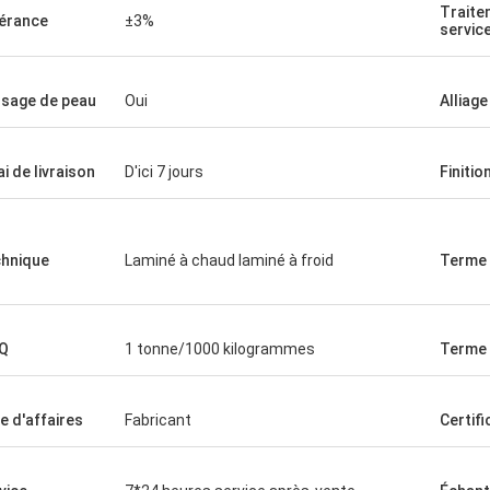
nditions spécifiques de produit
ordre de la deuxième foi
Traite
érance
±3%
sans moi demandant.
servic
mandez complètement d'avoir
 avec elle et cette société.
sage de peau
Oui
Alliage
ai de livraison
D'ici 7 jours
Finitio
hnique
Laminé à chaud laminé à froid
Terme 
Q
1 tonne/1000 kilogrammes
Terme 
e d'affaires
Fabricant
Certifi