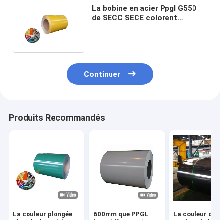
La bobine en acier Ppgl G550
de SECC SECE colorent
l'électro en acier enduit de
bobines
Continuer
Produits Recommandés
La couleur plongée
600mm que PPGL
La couleur de