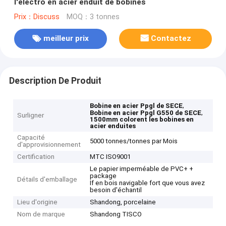
l'électro en acier enduit de bobines
Prix：Discuss
MOQ：3 tonnes
meilleur prix
Contactez
Description De Produit
,
Bobine en acier Ppgl de SECE
,
Bobine en acier Ppgl G550 de SECE
Surligner
1500mm colorent les bobines en
acier enduites
Capacité
5000 tonnes/tonnes par Mois
d'approvisionnement
Certification
MTC ISO9001
Le papier imperméable de PVC+ +
package
Détails d'emballage
If en bois navigable fort que vous avez
besoin d'échantil
Lieu d'origine
Shandong, porcelaine
Nom de marque
Shandong TISCO