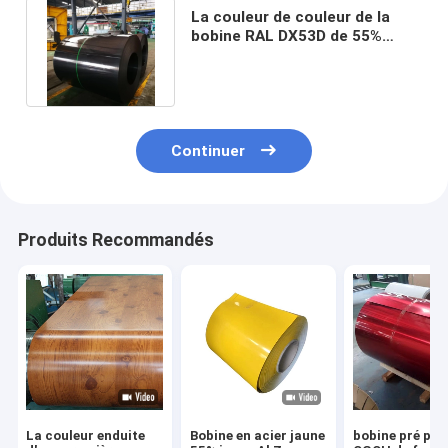
La couleur de couleur de la
bobine RAL DX53D de 55%
PPGL enduite lovent le
poinçon
Continuer
Produits Recommandés
La couleur enduite
Bobine en acier jaune
bobine pré pei