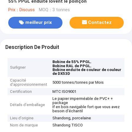
55% PPGL enduite lovent le poinçon
Prix：Discuss
MOQ：3 tonnes
meilleur prix
Contactez
Description De Produit
,
Bobine de 55% PPGL
,
Bobine RAL de PPGL
Surligner
Bobine enduite de couleur de couleur
de DX53D
Capacité
5000 tonnes/tonnes par Mois
d'approvisionnement
Certification
MTC ISO9001
Le papier imperméable de PVC+ +
package
Détails d'emballage
If en bois navigable fort que vous avez
besoin d'échantil
Lieu d'origine
Shandong, porcelaine
Nom de marque
Shandong TISCO