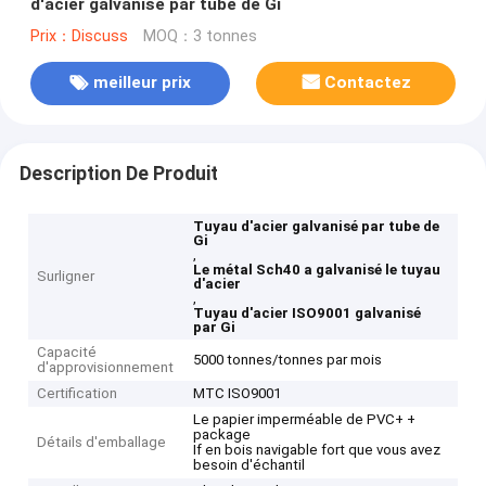
d'acier galvanisé par tube de Gi
Prix：Discuss
MOQ：3 tonnes
meilleur prix
Contactez
Description De Produit
Tuyau d'acier galvanisé par tube de
Gi
,
Le métal Sch40 a galvanisé le tuyau
Surligner
d'acier
,
Tuyau d'acier ISO9001 galvanisé
par Gi
Capacité
5000 tonnes/tonnes par mois
d'approvisionnement
Certification
MTC ISO9001
Le papier imperméable de PVC+ +
package
Détails d'emballage
If en bois navigable fort que vous avez
besoin d'échantil