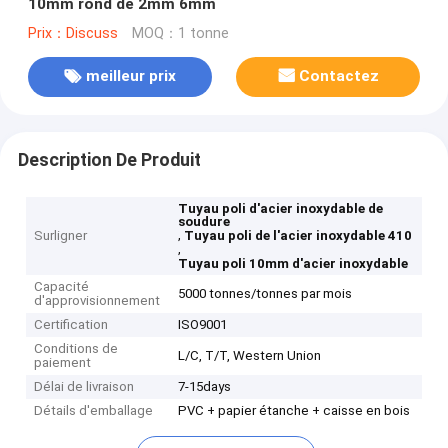
10mm rond de 2mm 6mm
Prix：Discuss
MOQ：1 tonne
meilleur prix
Contactez
Description De Produit
Tuyau poli d'acier inoxydable de
soudure
,
Surligner
Tuyau poli de l'acier inoxydable 410
,
Tuyau poli 10mm d'acier inoxydable
Capacité
5000 tonnes/tonnes par mois
d'approvisionnement
Certification
ISO9001
Conditions de
L/C, T/T, Western Union
paiement
Délai de livraison
7-15days
Détails d'emballage
PVC + papier étanche + caisse en bois