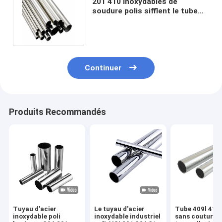
201 410 inoxydables de
soudure polis sifflent le tube
10mm rond de 2mm 6mm
Continuer
Produits Recommandés
Tuyau d'acier
Le tuyau d'acier
Tube 409l 41
inoxydable poli
inoxydable industriel
sans couture 