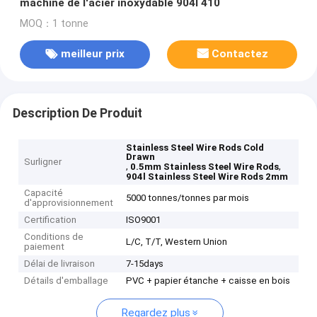
machine de l'acier inoxydable 904l 410
MOQ：1 tonne
meilleur prix
Contactez
Description De Produit
Stainless Steel Wire Rods Cold
Drawn
Surligner
,
,
0.5mm Stainless Steel Wire Rods
904l Stainless Steel Wire Rods 2mm
Capacité
5000 tonnes/tonnes par mois
d'approvisionnement
Certification
ISO9001
Conditions de
L/C, T/T, Western Union
paiement
Délai de livraison
7-15days
Détails d'emballage
PVC + papier étanche + caisse en bois
Regardez plus