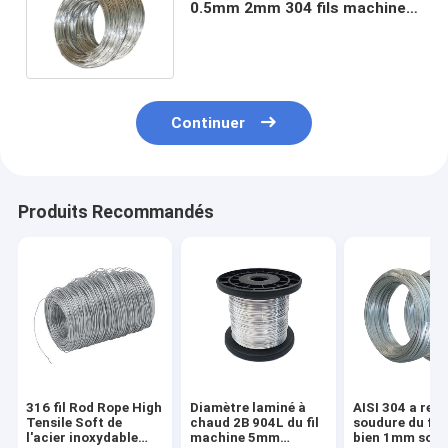
0.5mm 2mm 304 fils machine
de l'acier inoxydable 904l 410
Continuer
Produits Recommandés
316 fil Rod Rope High
Diamètre laminé à
AISI 304 a recu
Tensile Soft de
chaud 2B 904L du fil
soudure du fil 
l'acier inoxydable
machine 5mm
bien 1mm soli