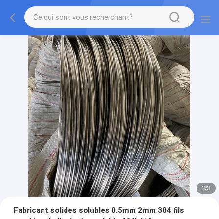
2
/
3
Fabricant solides solubles 0.5mm 2mm 304 fils