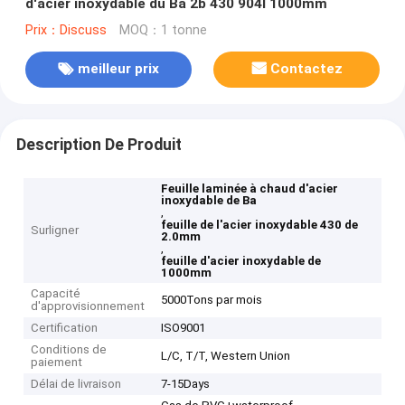
d'acier inoxydable du Ba 2b 430 904l 1000mm
Prix：Discuss
MOQ：1 tonne
meilleur prix
Contactez
Description De Produit
Feuille laminée à chaud d'acier
inoxydable de Ba
,
feuille de l'acier inoxydable 430 de
Surligner
2.0mm
,
feuille d'acier inoxydable de
1000mm
Capacité
5000Tons par mois
d'approvisionnement
Certification
ISO9001
Conditions de
L/C, T/T, Western Union
paiement
Délai de livraison
7-15Days