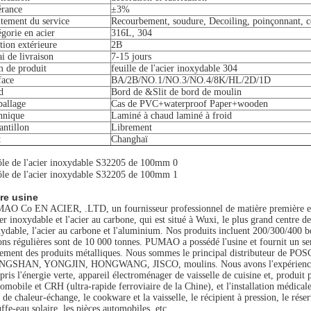
érance
±3%
itement du service
Recourbement, soudure, Decoiling, poinçonnant, 
gorie en acier
316L, 304
tion extérieure
2B
i de livraison
7-15 jours
 de produit
feuille de l'acier inoxydable 304
face
BA/2B/NO.1/NO.3/NO.4/8K/HL/2D/1D
d
Bord de &Slit de bord de moulin
allage
Cas de PVC+waterproof Paper+wooden
hnique
Laminé à chaud laminé à froid
antillon
Librement
t
Changhaï
re usine
AO Co EN ACIER, .LTD, un fournisseur professionnel de matière première en 
ier inoxydable et l'acier au carbone, qui est situé à Wuxi, le plus grand centre 
ydable, l'acier au carbone et l'aluminium. Nos produits incluent 200/300/400 bob
ons régulières sont de 10 000 tonnes. PUMAO a possédé l'usine et fournit un ser
itement des produits métalliques. Nous sommes le principal distributeur d
NGSHAN, YONGJIN, HONGWANG, JISCO, moulins. Nous avons l'expérience de pl
ris l'énergie verte, appareil électroménager de vaisselle de cuisine et, produi
tomobile et CRH (ultra-rapide ferroviaire de la Chine), et l'installation médicale
 de chaleur-échange, le cookware et la vaisselle, le récipient à pression, le rése
ffe-eau solaire, les pièces automobiles, etc.