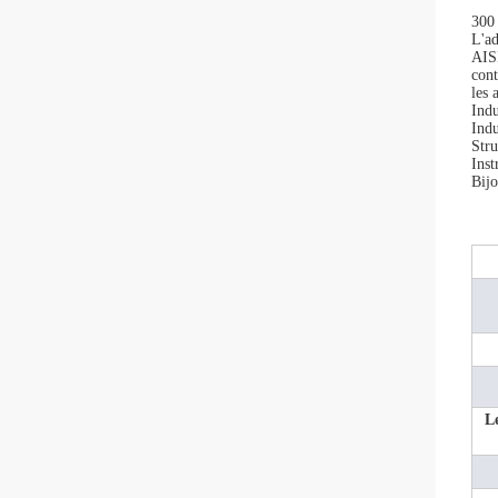
300 
L'ad
AISI
cont
les 
Indu
Indu
Stru
Ins
Bijo
Le