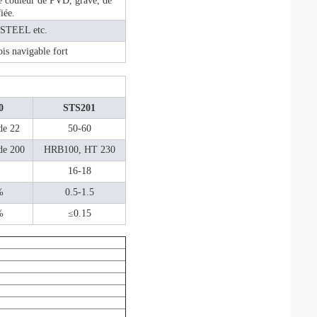
de couleur de PVD, gravé, de
fiée.
STEEL etc.
s navigable fort
0
STS201
de 22
50-60
de 200
HRB100, HT 230
16-18
%
0.5-1.5
%
≤0.15