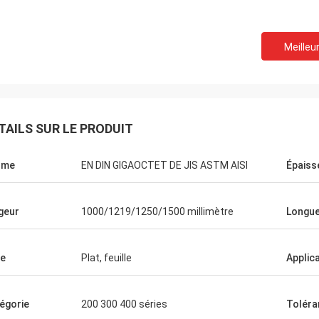
Meilleur
TAILS SUR LE PRODUIT
rme
EN DIN GIGAOCTET DE JIS ASTM AISI
Épaiss
geur
1000/1219/1250/1500 millimètre
Longu
Hovig Allan
Mark Gal
e
Plat, feuille
Applic
a veillé que j'ai eu un revirement
Nous fièrement pour no
 superbe sur un ordre urgent. En
satisfaisons les march
égorie
200 300 400 séries
Toléra
e client de répétition elle a connu
nous avons commandé et