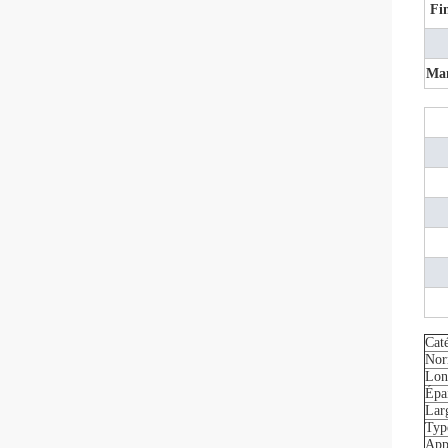
Fin
Man
Cat
No
Lon
Épa
Lar
Typ
App