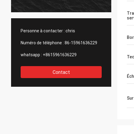
nos co
même 
Tra
Recom
ser
affaire
Personne à contacter :
chris
Bo
Numéro de téléphone :
86-15961636229
whatsapp :
+8615961636229
Tec
Contact
Éch
Sur