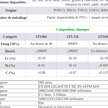
2B, BA, No.4, délié, miroir, gravés à l'eau-forte, etc. 
itions disponibles
vibration en refief, sablé, strati
POSCO, JISCO, TISCO, LISCO, BAO
Origine
Papier imperméable de PVC+ + paquet en boi
ière de emballage
Composition chimique
Catégorie
STS304
STS 316
STS43
Au-dessus de 40
30MIN
Au-dessus 
Elong (10%)
≤200HV
≤200HV
En-dessous 
Dureté
18-20
16-18
16-18
Cr (%)
8-10
10-14
≤0.60
Ni (%)
≤0.08
≤0.07
≤0.12
C (%)
égorie
300 séries
rme
EN DIN GIGAOCTET DE JIS ASTM AISI
gueur
2000/2438/2500/3000/3048 millimètre
isseur
0.1-3mm, 3-100mm
geur
1000/1219/1250/1500 millimètre
e
Plat
lication
décoration et fabrication