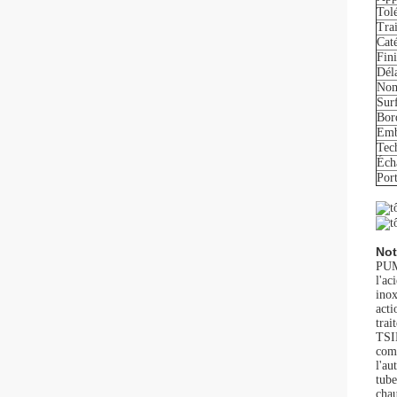
Tol
Tra
Caté
Fini
Déla
Nom
Sur
Bor
Emb
Tec
Éch
Por
Not
PUM
l'ac
inox
acti
tra
TSI
comp
l'au
tube
chau