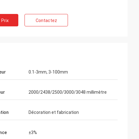
 Prix
Contactez
eur
0.1-3mm, 3-100mm
eur
2000/2438/2500/3000/3048 millimètre
on
ation
Décoration et fabrication
us dire sommes
andises ce que
nce
±3%
 c'est notre