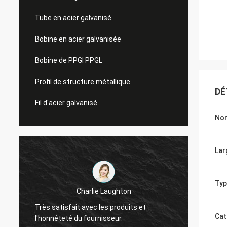
Tube en acier galvanisé
Bobine en acier galvanisée
Bobine de PPGI PPGL
Profil de structure métallique
DÉ
Fil d'acier galvanisé
No
Lar
Typ
Charlie Laughton
Vivian 
Très satisfait avec les produits et
rapide
Cat
l'honnêteté du fournisseur.
tant qu