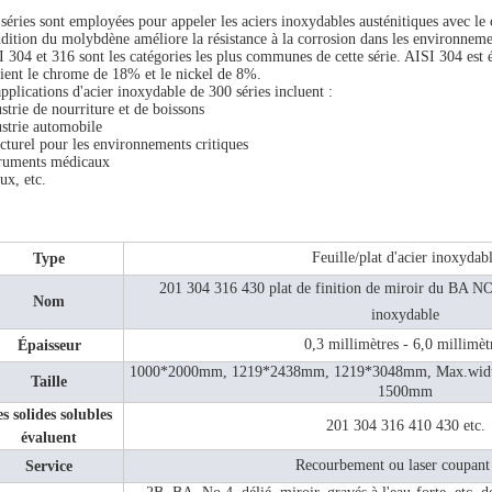
séries sont employées pour appeler les aciers inoxydables austénitiques avec le 
dition du molybdène améliore la résistance à la corrosion dans les environnement
 304 et 316 sont les catégories les plus communes de cette série. AISI 304 est
ient le chrome de 18% et le nickel de 8%.
applications d'acier inoxydable de 300 séries incluent :
strie de nourriture et de boissons
strie automobile
cturel pour les environnements critiques
truments médicaux
ux, etc.
Feuille/plat d'acier inoxydab
Type
201 304 316 430 plat de finition de miroir du BA NO.
Nom
inoxydable
0,3 millimètres - 6,0 millimèt
Épaisseur
1000*2000mm, 1219*2438mm, 1219*3048mm, Max.width a
Taille
1500mm
s solides solubles
201 304 316 410 430 etc.
évaluent
Recourbement ou laser coupant 
Service