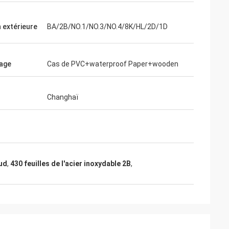
s.
n extérieure
BA/2B/NO.1/NO.3/NO.4/8K/HL/2D/1D
age
Cas de PVC+waterproof Paper+wooden
Changhaï
aud
,
430 feuilles de l'acier inoxydable 2B
,