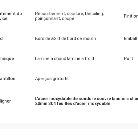
nditions spécifiques de produit
ordre de la deuxième foi
sans moi demandant.
itement du
Recourbement, soudure, Decoiling,
mandez complètement d'avoir
Finitio
vice
poinçonnant, coupe
 avec elle et cette société.
rd
Bord de &Slit de bord de moulin
Emball
hnique
Laminé à chaud laminé à froid
Port
antillon
Aperçus gratuits
L'acier inoxydable de soudure couvre laminé à ch
ligner
20mm 304 feuilles d'acier inoxydable