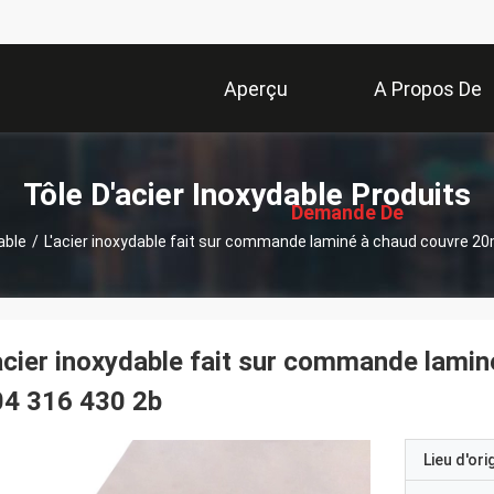
Aperçu
A Propos De
描
Nous
述
Tôle D'acier Inoxydable Produits
Demande De
able
/
L'acier inoxydable fait sur commande laminé à chaud couvre 20m
Soumission
acier inoxydable fait sur commande lamin
04 316 430 2b
Lieu d'ori