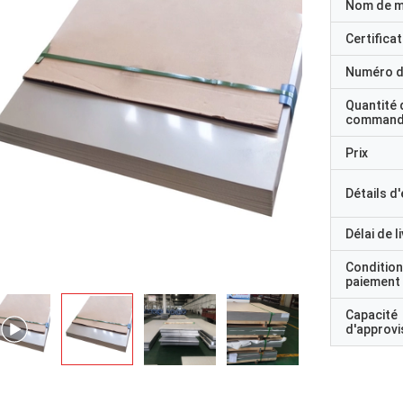
Nom de 
Certificat
Numéro d
Quantité 
command
Prix
Détails d
Délai de l
Condition
paiement
Capacité
d'approv