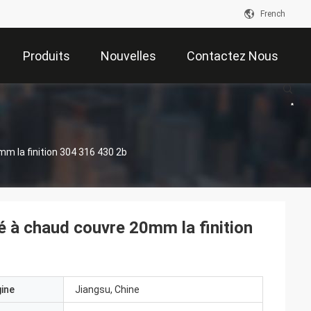
French
Produits
Nouvelles
Contactez Nous
m la finition 304 316 430 2b
é à chaud couvre 20mm la finition
gine
Jiangsu, Chine