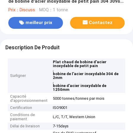
de bobine d'acier inoxydable de petit pain 304 309s
310s 430 1250mm
Prix：Discuss
MOQ：1 tonne
meilleur prix
Contactez
Description De Produit
Plat chaud de bobine d'acier
inoxydable de petit pain
,
bobine de l'acier inoxydable 304 de
Surligner
2mm
,
bobine d'acier inoxydable de
1250mm
Capacité
5000 tonnes/tonnes par mois
d'approvisionnement
Certification
ISO9001
Conditions de
L/C, T/T, Western Union
paiement
Délai de livraison
7-15days