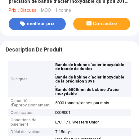
précision de bande d'acier inoxydable qu'a poli 201
304 309s 310s 316
Prix：Discuss
MOQ：1 tonne
meilleur prix
Contactez
Description De Produit
Bande de bobine d'acier inoxydable
de bande de duplex
,
Bande de bobine d'acier inoxydable
Surligner
de la précision 309s
,
Bande 6000mm de bobine d'acier
inoxydable
Capacité
5000 tonnes/tonnes par mois
d'approvisionnement
Certification
ISO9001
Conditions de
L/C, T/T, Western Union
paiement
Délai de livraison
7-15days