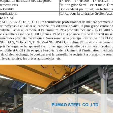
ecipitation durcissant des catégories
17-4PH – 17-4H900 – 17-4H1125 –
aracteristics
finition grise Semi-lisse et mate. Dim
orkability
Bon candidat pour quelques techniques
Applications
Conçu pour la tolérance étroite. Axes,
re usine
AO Co EN ACIER, .LTD, un fournisseur professionnel de matière première en 
ier inoxydable et l'acier au carbone, qui est situé à Wuxi, le plus grand centre 
ydable, l'acier au carbone et l'aluminium. Nos produits incluent 200/300/400 bob
ons régulières sont de 10 000 tonnes. PUMAO a possédé l'usine et fournit un ser
itement des produits métalliques. Nous sommes le principal distributeur d
NGSHAN, YONGJIN, HONGWANG, JISCO, moulins. Nous avons l'expérience de pl
ris l'énergie verte, appareil électroménager de vaisselle de cuisine et, produi
tomobile et CRH (ultra-rapide ferroviaire de la Chine), et l'installation médicale
 de chaleur-échange, le cookware et la vaisselle, le récipient à pression, le rése
ffe-eau solaire, les pièces automobiles, etc.