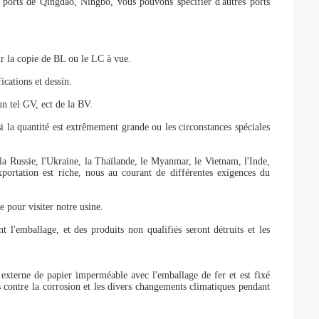
 ports de Qingdao, Ningbo, vous pouvons spécifier d'autres ports
 la copie de BL ou le LC à vue.
cations et dessin.
n tel GV, ect de la BV.
 si la quantité est extrêmement grande ou les circonstances spéciales
la Russie, l'Ukraine, la Thaïlande, le Myanmar, le Vietnam, l'Inde,
xportation est riche, nous au courant de différentes exigences du
 pour visiter notre usine.
 l'emballage, et des produits non qualifiés seront détruits et les
 externe de papier imperméable avec l'emballage de fer et est fixé
s contre la corrosion et les divers changements climatiques pendant