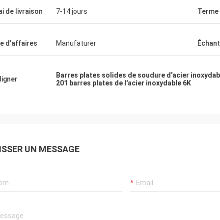
nditions spécifiques de produit
ordre de la deuxième foi
ai de livraison
7-14 jours
Terme 
sans moi demandant.
mandez complètement d'avoir
 avec elle et cette société.
e d'affaires
Manufaturer
Échant
Barres plates solides de soudure d'acier inoxydab
ligner
201 barres plates de l'acier inoxydable 6K
ISSER UN MESSAGE