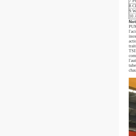
7.Pr
8.Ch
9.W
10.
Not
PUM
l'ac
inox
acti
tra
TSI
comp
l'au
tube
chau