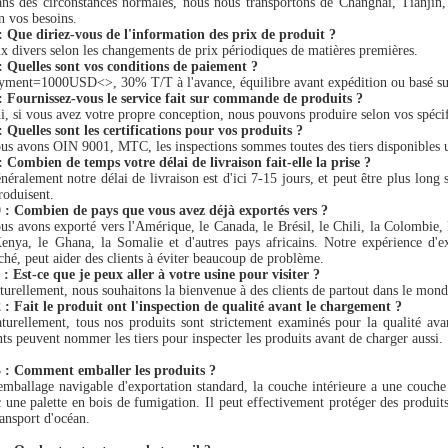
ns des circonstances normales, nous nous transportons de Changhaï, Tianjin,
n vos besoins.
: Que diriez-vous de l'information des prix de produit ?
ix divers selon les changements de prix périodiques de matières premières.
: Quelles sont vos conditions de paiement ?
yment=1000USD<>, 30% T/T à l'avance, équilibre avant expédition ou basé sur
: Fournissez-vous le service fait sur commande de produits ?
i, si vous avez votre propre conception, nous pouvons produire selon vos spécifi
 Quelles sont les certifications pour vos produits ?
us avons OIN 9001, MTC, les inspections sommes toutes des tiers disponibles u
 Combien de temps votre délai de livraison fait-elle la prise ?
néralement notre délai de livraison est d'ici 7-15 jours, et peut être plus long
roduisent.
 : Combien de pays que vous avez déjà exportés vers ?
us avons exporté vers l'Amérique, le Canada, le Brésil, le Chili, la Colombie, 
enya, le Ghana, la Somalie et d'autres pays africains. Notre expérience d'e
hé, peut aider des clients à éviter beaucoup de problème.
: Est-ce que je peux aller à votre usine pour visiter ?
turellement, nous souhaitons la bienvenue à des clients de partout dans le monde
: Fait le produit ont l'inspection de qualité avant le chargement ?
turellement, tous nos produits sont strictement examinés pour la qualité avant
nts peuvent nommer les tiers pour inspecter les produits avant de charger aussi.
 : Comment emballer les produits ?
emballage navigable d'exportation standard, la couche intérieure a une couche
 une palette en bois de fumigation. Il peut effectivement protéger des produit
ransport d'océan.