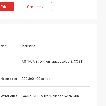
 Prix
Contactez
ation
Industrie
ASTM, AiSi, DIN, en, gigaoctet, JIS, GOST
rie en acier
200 300 400 séries
on
us dire sommes
n extérieure
BA/No.1/HL/Mirror Polished/4K/6K/8K
andises ce que
 c'est notre