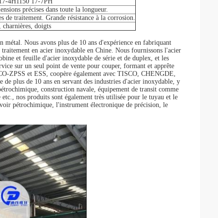
 17-4H1150 17-7PH
ensions précises dans toute la longueur.
 de traitement. Grande résistance à la corrosion.
 charnières, doigts
métal. Nous avons plus de 10 ans d'expérience en fabriquant
de traitement en acier inoxydable en Chine. Nous fournissons l'acier
ine et feuille d'acier inoxydable de série et de duplex, et les
vice sur un seul point de vente pour couper, formant et apprête
e POSCO-ZPSS et ESS, coopère également avec TISCO, CHENGDE,
us de 10 ans en servant des industries d'acier inoxydable, y
t pétrochimique, construction navale, équipement de transit comme
 etc., nos produits sont également très utilisée pour le tuyau et le
rvoir pétrochimique, l'instrument électronique de précision, le