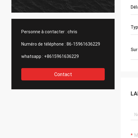
nos co
Dél
même 
Recom
affaire
Typ
Personne à contacter :
chris
Numéro de téléphone :
86-15961636229
Sur
whatsapp :
+8615961636229
Contact
LA