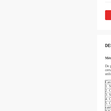
DE
Mét
De p
cert
util
Cara
1. 
2. 
3. S
4. C
5. C
caté