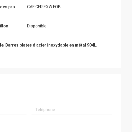
s.
des prix
CAF CFR EXW FOB
illon
Disponible
le
,
Barres plates d'acier inoxydable en métal 904L
,