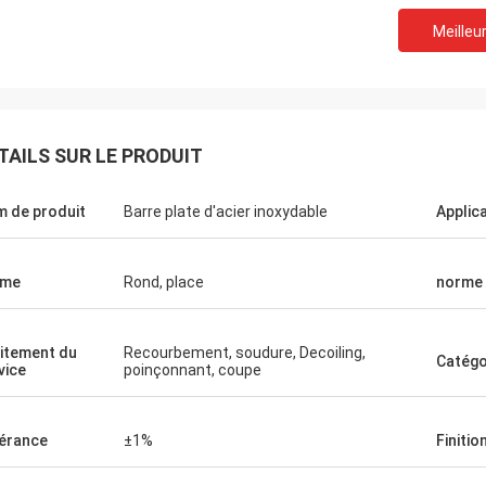
Meilleur
TAILS SUR LE PRODUIT
 de produit
Barre plate d'acier inoxydable
Applic
rme
Rond, place
norme
itement du
Recourbement, soudure, Decoiling,
Catégo
vice
poinçonnant, coupe
Hovig Allan
Mark Gal
a veillé que j'ai eu un revirement
Nous fièrement pour no
érance
±1%
Finitio
 superbe sur un ordre urgent. En
satisfaisons les march
e client de répétition elle a connu
nous avons commandé et