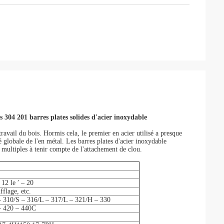
 304 201 barres plates solides d'acier inoxydable
ravail du bois. Hormis cela, le premier en acier utilisé a presque
é globale de l'en métal. Les barres plates d'acier inoxydable
 multiples à tenir compte de l'attachement de clou.
 12 le ′ – 20
fflage, etc.
– 310/S – 316/L – 317/L – 321/H – 330
– 420 – 440C