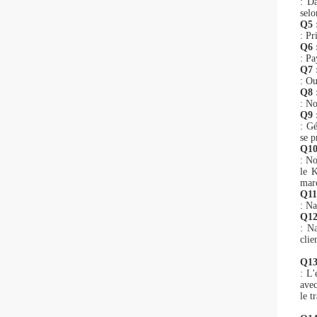
: Da
selo
Q5 
: Pr
Q6 
: Pa
Q7 
: Ou
Q8 :
: No
Q9 :
: Gé
se p
Q10
: No
le K
marc
Q11 
: Na
Q12 
: Na
clie
Q13
: L'
avec
le t