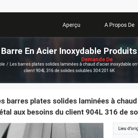
Aperçu
A Propos De
描
Barre En Acier Inoxydable Produits
Nous
述
Demande De
ble
/
Les barres plates solides laminées à chaud d'acier inoxydable on
client 904L 316 de solides solubles 304 201 6K
Soumission
s barres plates solides laminées à chaud 
tal aux besoins du client 904L 316 de s
Lieu d'ori