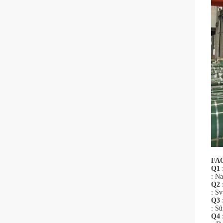
FA
Q1 
: Na
Q2 
: Sv
Q3 :
: Sû
Q4 