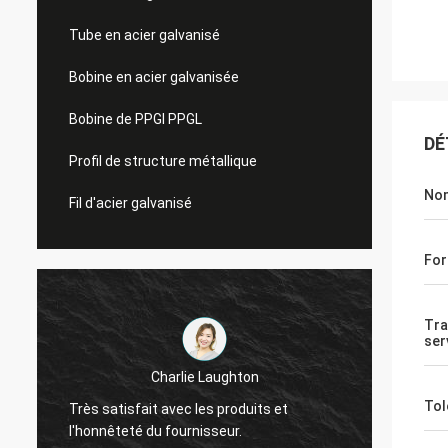
Tube en acier galvanisé
Bobine en acier galvanisée
Bobine de PPGI PPGL
DÉ
Profil de structure métallique
Nom
Fil d'acier galvanisé
Fo
Tra
ser
Charlie Laughton
Vivian 
Tol
Très satisfait avec les produits et
rapide
l'honnêteté du fournisseur.
tant qu