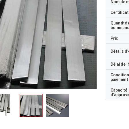
Nom de 
Certificat
Quantité 
command
Prix
Détails d
Délai de l
Condition
paiement
Capacité
d'approv