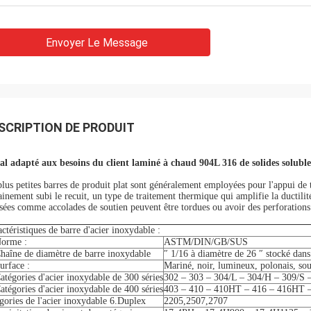
Envoyer Le Message
SCRIPTION DE PRODUIT
al adapté aux besoins du client laminé à chaud 904L 316 de solides solubles
lus petites barres de produit plat sont généralement employées pour l'appui de t
ainement subi le recuit, un type de traitement thermique qui amplifie la ductilit
isées comme accolades de soutien peuvent être tordues ou avoir des perforations
ctéristiques de barre d'acier inoxydable :
Norme :
ASTM/DIN/GB/SUS
Chaîne de diamètre de barre inoxydable
″ 1/16 à diamètre de 26 ″ stocké dans
urface :
Mariné, noir, lumineux, polonais, sou
atégories d'acier inoxydable de 300 séries
302 – 303 – 304/L – 304/H – 309/S 
atégories d'acier inoxydable de 400 séries
403 – 410 – 410HT – 416 – 416HT 
gories de l'acier inoxydable 6.Duplex
2205,2507,2707