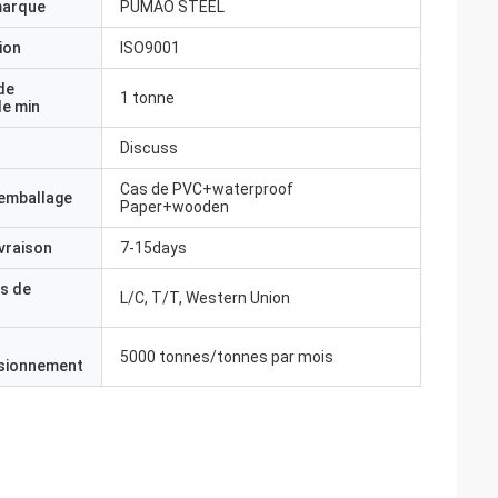
marque
PUMAO STEEL
ion
ISO9001
de
1 tonne
e min
Discuss
Cas de PVC+waterproof
'emballage
Paper+wooden
ivraison
7-15days
s de
L/C, T/T, Western Union
5000 tonnes/tonnes par mois
isionnement