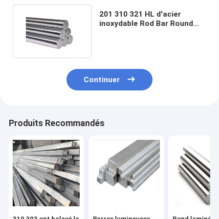
201 310 321 HL d'acier
inoxydable Rod Bar Round
ont poli 2mm 3mm 6mm
Continuer
Produits Recommandés
310 303 ont balayé la
Barres lumineuses
Rond laminé à