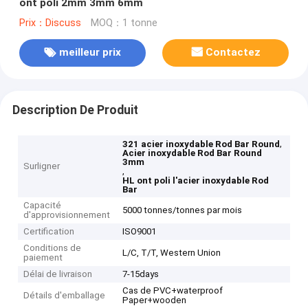
ont poli 2mm 3mm 6mm
Prix：Discuss
MOQ：1 tonne
meilleur prix
Contactez
Description De Produit
,
321 acier inoxydable Rod Bar Round
Acier inoxydable Rod Bar Round
3mm
Surligner
,
HL ont poli l'acier inoxydable Rod
Bar
Capacité
5000 tonnes/tonnes par mois
d'approvisionnement
Certification
ISO9001
Conditions de
L/C, T/T, Western Union
paiement
Délai de livraison
7-15days
Cas de PVC+waterproof
Détails d'emballage
Paper+wooden