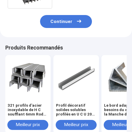
Continuer
Produits Recommandés
321 profils d'acier
Profil décoratif
Le bord adapt
inoxydable de H C
solides solubles
besoins du clie
soufflant 6mm Rod
profilés en U C U 201
la Manche de p
Decorative
d'acier inoxydable
de l'acier inox
d'extrusion 304 316
U équilibrent 
Meilleur prix
Meilleur prix
Meilleur p
9mm
430 200*100