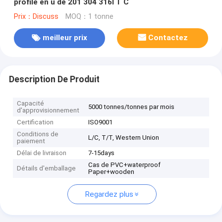
profilé en u de 201 304 316l T C
Prix：Discuss
MOQ：1 tonne
meilleur prix
Contactez
Description De Produit
Capacité
5000 tonnes/tonnes par mois
d'approvisionnement
Certification
ISO9001
Conditions de
L/C, T/T, Western Union
paiement
Délai de livraison
7-15days
Cas de PVC+waterproof
Détails d'emballage
Paper+wooden
Regardez plus